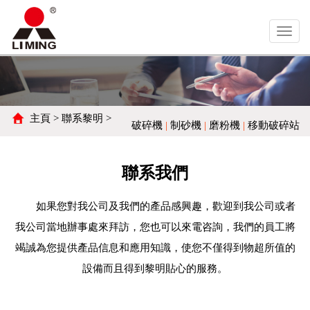
Toggl
navig
主頁
>
聯系黎明
>
破碎機
|
制砂機
|
磨粉機
|
移動破碎站
聯系我們
如果您對我公司及我們的產品感興趣，歡迎到我公司或者
我公司當地辦事處來拜訪，您也可以來電咨詢，我們的員工將
竭誠為您提供產品信息和應用知識，使您不僅得到物超所值的
設備而且得到黎明貼心的服務。