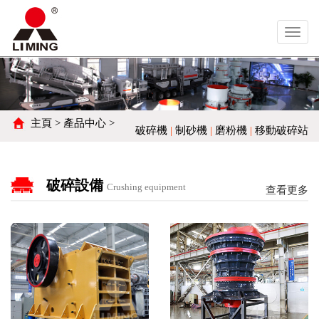
Toggl
navig
主頁
>
產品中心
>
破碎機
|
制砂機
|
磨粉機
|
移動破碎站
破碎設備
Crushing equipment
查看更多