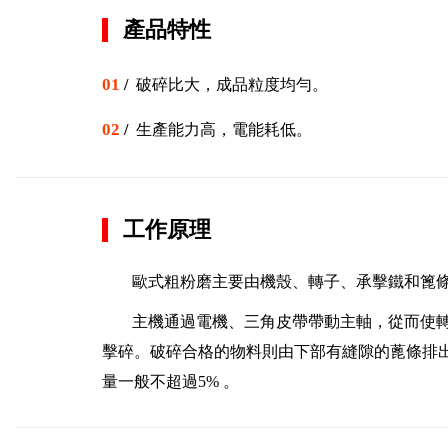
產品特性
01
/
破碎比大，成品粒度均勻。
02
/
生產能力高，電能耗低。
工作原理
歐式粗粉磨主要由機殼、轉子、承擊鐵和篦
主機通過電機、三角皮帶帶動主軸，從而使
擊碎。破碎合格的物料則由下部有縫隙的蓖條排
量一般不超過5% 。