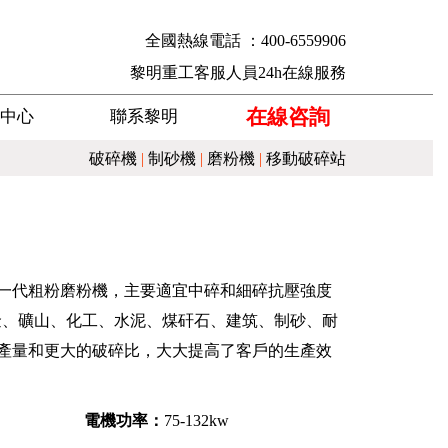
全國熱線電話 ：400-6559906
黎明重工客服人員24h在線服務
在線咨詢
中心
聯系黎明
破碎機
|
制砂機
|
磨粉機
|
移動破碎站
一代粗粉磨粉機，主要適宜中碎和細碎抗壓強度
冶金、礦山、化工、水泥、煤矸石、建筑、制砂、耐
產量和更大的破碎比，大大提高了客戶的生產效
電機功率：
75-132kw