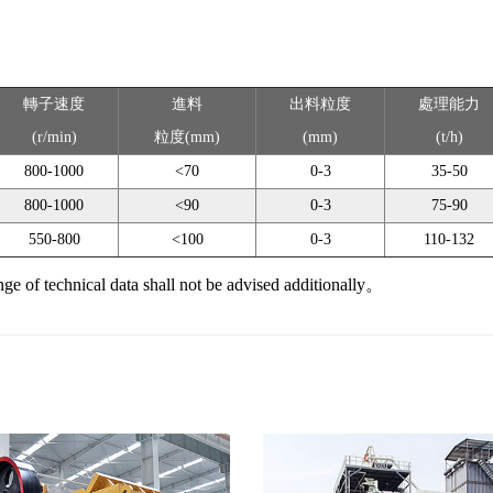
轉子速度
進料
出料粒度
處理能力
(r/min)
粒度(mm)
(mm)
(t/h)
800-1000
<70
0-3
35-50
800-1000
<90
0-3
75-90
550-800
<100
0-3
110-132
al data shall not be advised additionally。