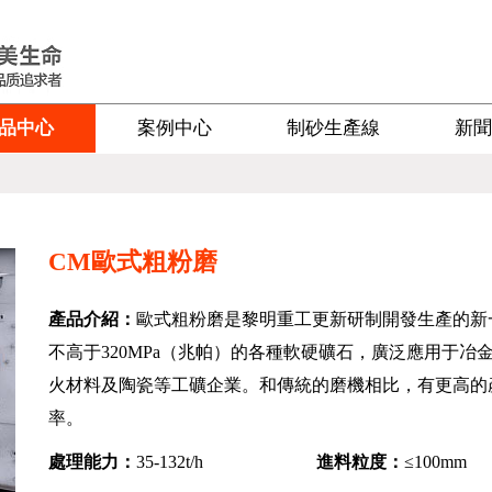
品中心
案例中心
制砂生產線
新聞
CM歐式粗粉磨
產品介紹：
歐式粗粉磨是黎明重工更新研制開發生產的新
不高于320MPa（兆帕）的各種軟硬礦石，廣泛應用于
火材料及陶瓷等工礦企業。和傳統的磨機相比，有更高的
率。
處理能力：
35-132t/h
進料粒度：
≤100mm