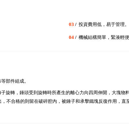
03
/
投資費用低，易于管理
04
/
機械結構簡單，緊湊輕
條等部件組成。
轉子旋轉，錘頭受到旋轉時所產生的離心力向四周伸開，大塊物
出，不合格的則留在破碎腔內，被錘子和承擊鐵塊反復作用，直