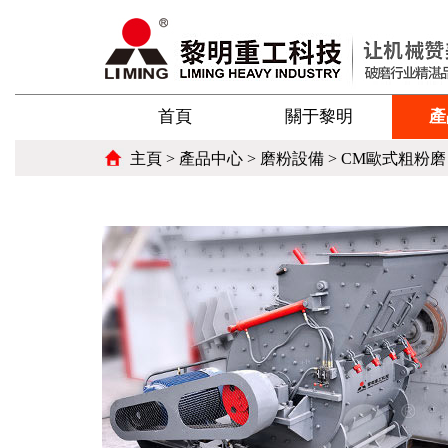
首頁
關于黎明
產
主頁
>
產品中心
>
磨粉設備
> CM歐式粗粉磨