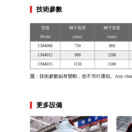
技術參數
型號
轉子直徑
轉子長度
Model
(mm)
(mm)
CM4008
750
800
CM4012
900
1200
CM4015
1150
1500
注
：技術參數如有變動，恕不另行通知。Any change of technic
更多設備