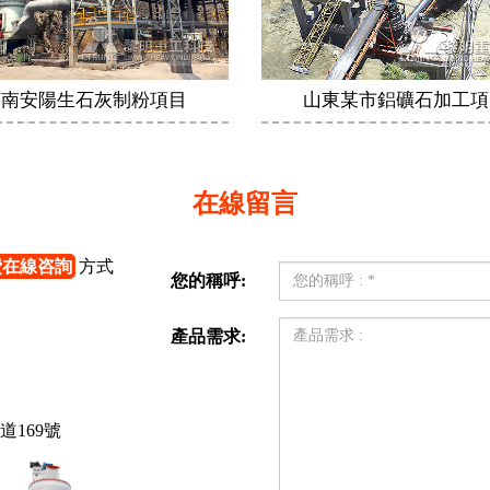
河南安陽生石灰制粉項目
山東某市鋁礦石加工項
在線留言
費在線咨詢
方式
您的稱呼:
產品需求:
169號