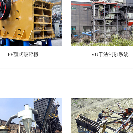
PE顎式破碎機
VU干法制砂系統