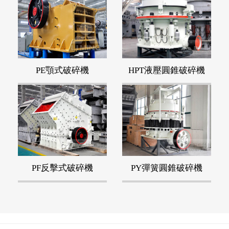
PE顎式破碎機
HPT液壓圓錐破碎機
PF反擊式破碎機
PY彈簧圓錐破碎機