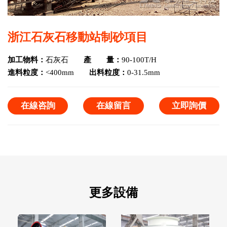
浙江石灰石移動站制砂項目
加工物料：
石灰石
產 量：
90-100T/H
進料粒度：
<400mm
出料粒度：
0-31.5mm
在線咨詢
在線留言
立即詢價
更多設備