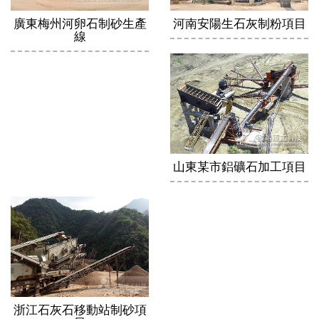
廣東梅州河卵石制砂生產
河南安陽生石灰制粉項目
線
山東某市鋁礦石加工項目
浙江石灰石移動站制砂項