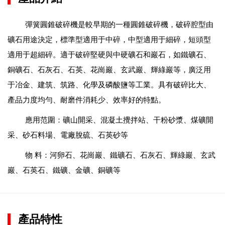
彈簧圓錐破碎機是較早期的一種圓錐破碎機，破碎腔型由
礦石用途決定，標準型適用于中碎，中型適用于細碎，短頭型
適用于超細碎。適于破碎堅硬與中硬礦石和巖石，如鐵礦石、
銅礦石、石灰石、石英、花崗巖、玄武巖、輝綠巖等，廣泛用
于冶金、建筑、筑路、化學及磷酸鹽等工業。具有破碎比大、
產品力度均勻、耐磨件消耗少、效率好的特點。
應用范圍：礦山開采、混凝土攪拌站、干粉砂漿、煤礦開
采、砂石料場、電廠脫硫、石英砂等
物 料：河卵石、花崗巖、鐵礦石、石灰石、輝綠巖、玄武
巖、石英石、鐵礦、金礦、銅礦等
產品特性