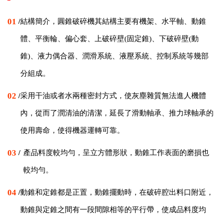
01
/
結構簡介，圓錐破碎機其結構主要有機架、水平軸、動錐
體、平衡輪、偏心套、上破碎壁(固定錐)、下破碎壁(動
錐)、液力偶合器、潤滑系統、液壓系統、控制系統等幾部
分組成。
02
/
采用干油或者水兩種密封方式，使灰塵雜質無法進人機體
內，從而了潤清油的清潔，延長了滑動軸承、推力球軸承的
使用壽命，使得機器運轉可靠。
03
/
產品料度較均勻，呈立方體形狀，動錐工作表面的磨損也
較均勻。
04
/
動錐和定錐都是正置，動錐擺動時，在破碎腔出料口附近，
動錐與定錐之間有一段間隙相等的平行帶，使成品料度均