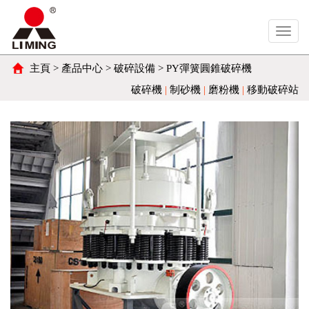
Toggl
navig
主頁
>
產品中心
>
破碎設備
> PY彈簧圓錐破碎機
破碎機
|
制砂機
|
磨粉機
|
移動破碎站