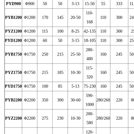
PYD900
Φ900
50
50
3-13
15-50
55
333
11
110-
PYB1200
Φ1200
170
145
20-50
110
300
24
168
PYZ1200
Φ1200
115
100
8-25
42-135
110
300
2
PYD1200
Φ1200
60
50
3-15
18-105
110
300
25
280-
PYB1750
Φ1750
250
215
25-50
160
245
50
480
115-
PYZ1750
Φ1750
215
185
10-30
160
245
50
320
PYD1750
Φ1750
100
85
5-13
75-230
160
245
50
590-
PYB2200
Φ2200
350
300
30-60
280/260
220
8
1000
200-
PYZ2200
Φ2200
275
230
10-30
280/260
220
8
580
120-