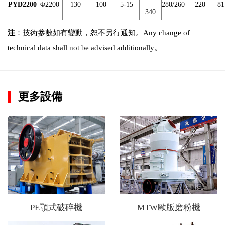
PYD2200
Φ2200
130
100
5-15
280/260
220
81
340
注
：技術參數如有變動，恕不另行通知。Any change of
technical data shall not be advised additionally。
更多設備
PE顎式破碎機
MTW歐版磨粉機