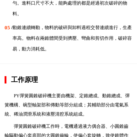
勻。進料口尺寸不大，能夠處理的都是經過初次破碎的物
料。
05
/
動錐連續轉動，物料的破碎與卸料過程交替連續進行，生產
率高。物料在兩錐體間受到擠壓、彎曲和剪切作用，破碎容
易，動力消耗低。
工作原理
PY彈簧圓錐破碎機主要由機架、定錐總成、動錐總成、彈
簧機構、碗型軸架部和傳動等部分組成；其輔助部分由電氣系
統、稀油潤滑系統和液壓清腔系統組成。
彈簧圓錐破碎機工作時，電機通過液力偶合器、小圓錐齒
輪驅動偏心套底部的大圓錐齒輪，使偏心套旋轉，致使錐體作