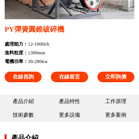
PY彈簧圓錐破碎機
處理能力：
12-1000t/h
進料粒度：
≤300mm
電機功率：
30-280kw
在線咨詢
在線留言
立即詢價
產品介紹
產品特性
工作原理
技術參數
更多設備
更多案例
產品介紹