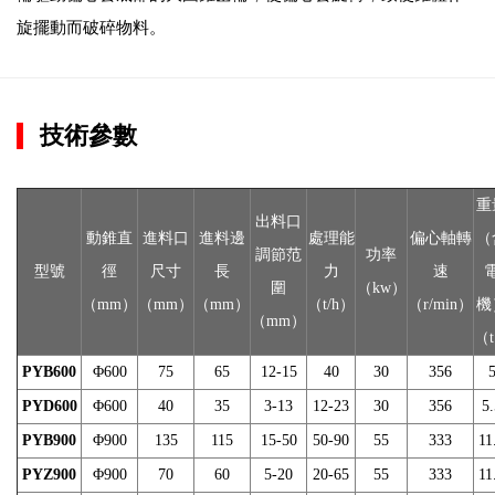
旋擺動而破碎物料。
技術參數
重
出料口
動錐直
進料口
進料邊
處理能
偏心軸轉
（
調節范
功率
型號
徑
尺寸
長
力
速
圍
（kw）
（mm）
（mm）
（mm）
（t/h）
（r/min）
機
（mm）
（
PYB600
Φ600
75
65
12-15
40
30
356
PYD600
Φ600
40
35
3-13
12-23
30
356
5.
PYB900
Φ900
135
115
15-50
50-90
55
333
11
PYZ900
Φ900
70
60
5-20
20-65
55
333
11