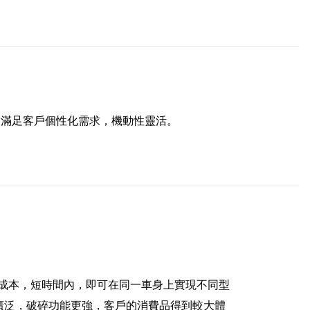
，滿足客戶個性化需求，機動性靈活。
成本，短時間內，即可在同一車身上實現不同型
廣泛，破碎功能更強，客戶的消費品得到較大體