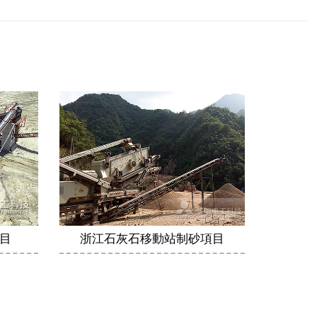
目
浙江石灰石移動站制砂項目