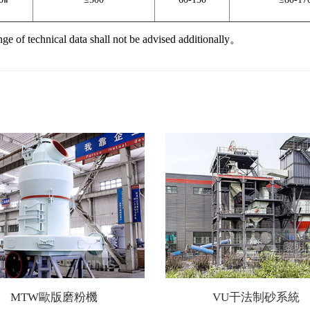
al data shall not be advised additionally。
MTW歐版磨粉機
VU干法制砂系統