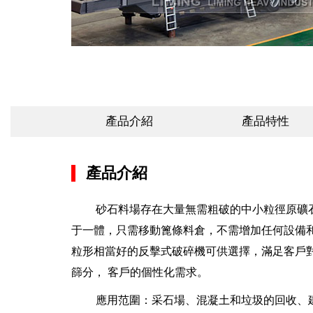
產品介紹
產品特性
產品介紹
砂石料場存在大量無需粗破的中小粒徑原礦
于一體，只需移動篦條料倉，不需增加任何設備和
粒形相當好的反擊式破碎機可供選擇，滿足客戶
篩分， 客戶的個性化需求。
應用范圍：采石場、混凝土和垃圾的回收、