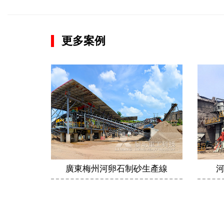
更多案例
廣東梅州河卵石制砂生產線