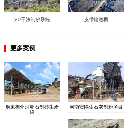
VU干法制砂系統
皮帶輸送機
更多案例
廣東梅州河卵石制砂生產
河南安陽生石灰制粉項目
線