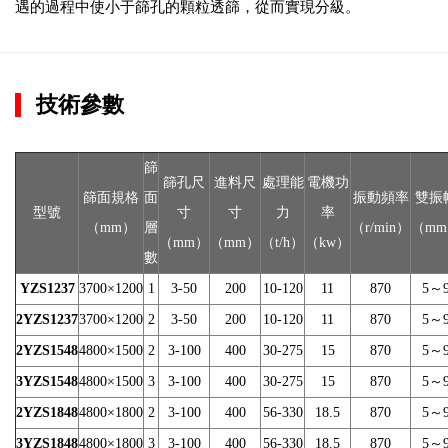
遇的過程中使小于篩孔的顆粒透篩，從而實現分級。
技術參數
篩
篩孔尺
進料尺
處理能
電機功
篩面規格
面
振動頻率
雙振
型號
寸
寸
力
率
（mm）
層
（r/min）
（m
（mm）
（mm）
（t/h）
（kw）
數
YZS1237
3700×1200
1
3-50
200
10-120
11
870
5～
2YZS1237
3700×1200
2
3-50
200
10-120
11
870
5～
2YZS1548
4800×1500
2
3-100
400
30-275
15
870
5～
3YZS1548
4800×1500
3
3-100
400
30-275
15
870
5～
2YZS1848
4800×1800
2
3-100
400
56-330
18.5
870
5～
3YZS1848
4800×1800
3
3-100
400
56-330
18.5
870
5～