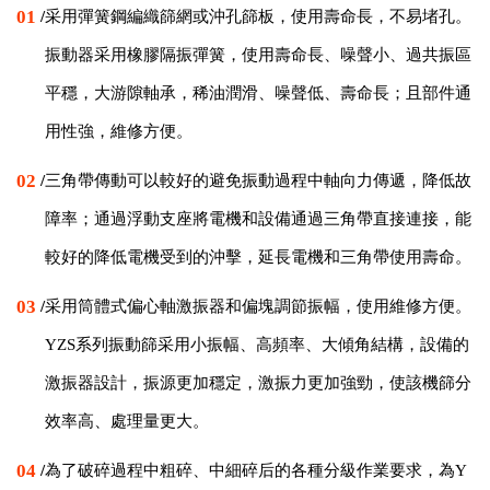
01
/
采用彈簧鋼編織篩網或沖孔篩板，使用壽命長，不易堵孔。
振動器采用橡膠隔振彈簧，使用壽命長、噪聲小、過共振區
平穩，大游隙軸承，稀油潤滑、噪聲低、壽命長；且部件通
用性強，維修方便。
02
/
三角帶傳動可以較好的避免振動過程中軸向力傳遞，降低故
障率；通過浮動支座將電機和設備通過三角帶直接連接，能
較好的降低電機受到的沖擊，延長電機和三角帶使用壽命。
03
/
采用筒體式偏心軸激振器和偏塊調節振幅，使用維修方便。
YZS系列振動篩采用小振幅、高頻率、大傾角結構，設備的
激振器設計，振源更加穩定，激振力更加強勁，使該機篩分
效率高、處理量更大。
04
/
為了破碎過程中粗碎、中細碎后的各種分級作業要求，為Y