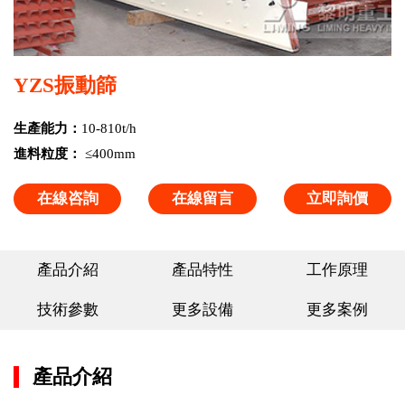
YZS振動篩
生產能力：
10-810t/h
進料粒度：
≤400mm
在線咨詢
在線留言
立即詢價
產品介紹
產品特性
工作原理
技術參數
更多設備
更多案例
產品介紹