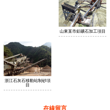
山東某市鋁礦石加工項目
浙江石灰石移動站制砂項
目
在線留言