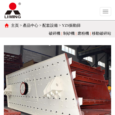
Toggl
navig
主頁
>
產品中心
>
配套設備
> YZS振動篩
破碎機
|
制砂機
|
磨粉機
|
移動破碎站