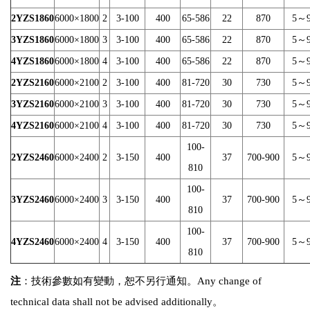
2YZS1860
6000×1800
2
3-100
400
65-586
22
870
5～
3YZS1860
6000×1800
3
3-100
400
65-586
22
870
5～
4YZS1860
6000×1800
4
3-100
400
65-586
22
870
5～
2YZS2160
6000×2100
2
3-100
400
81-720
30
730
5～
3YZS2160
6000×2100
3
3-100
400
81-720
30
730
5～
4YZS2160
6000×2100
4
3-100
400
81-720
30
730
5～
100-
2YZS2460
6000×2400
2
3-150
400
37
700-900
5～
810
100-
3YZS2460
6000×2400
3
3-150
400
37
700-900
5～
810
100-
4YZS2460
6000×2400
4
3-150
400
37
700-900
5～
810
注
：技術參數如有變動，恕不另行通知。Any change of
technical data shall not be advised additionally。