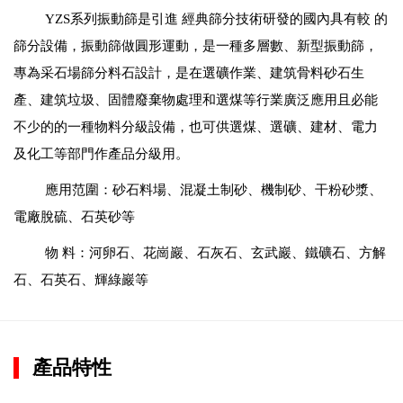
YZS系列振動篩是引進 經典篩分技術研發的國內具有較 的
篩分設備，振動篩做圓形運動，是一種多層數、新型振動篩，
專為采石場篩分料石設計，是在選礦作業、建筑骨料砂石生
產、建筑垃圾、固體廢棄物處理和選煤等行業廣泛應用且必能
不少的的一種物料分級設備，也可供選煤、選礦、建材、電力
及化工等部門作產品分級用。
應用范圍：砂石料場、混凝土制砂、機制砂、干粉砂漿、
電廠脫硫、石英砂等
物 料：河卵石、花崗巖、石灰石、玄武巖、鐵礦石、方解
石、石英石、輝綠巖等
產品特性