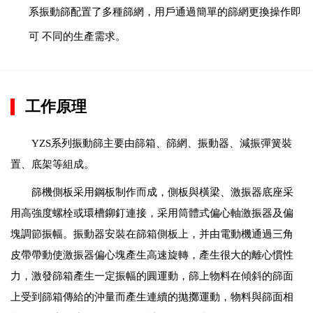
系振動篩配置了多種篩網，用戶通過簡單的篩網更換操作即
可 不同的生產需求。
工作原理
YZS系列振動篩主要由篩箱、篩網、振動器、減振彈簧裝
置、底架等組成。
篩機側板采用鋼板制作而成，側板與橫梁、激振器底座采
用高強度螺栓或環槽鉚釘連接，采用筒體式偏心軸激振器及偏
塊調節振幅。振動器安裝在篩箱側板上，并由電動機通過三角
皮帶帶動使激振器偏心塊產生高速旋轉，產生很大的離心慣性
力，激發篩箱產生一定振幅的圓運動，篩上物料在傾斜的篩面
上受到篩箱傳給的沖量而產生連續的拋擲運動，物料與篩面相