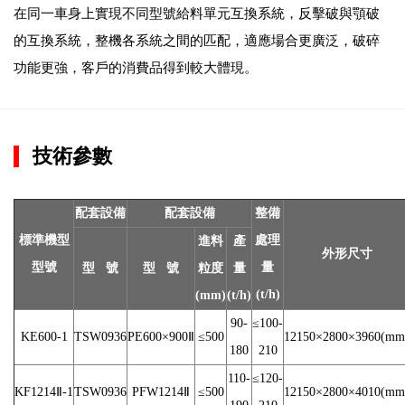
在同一車身上實現不同型號給料單元互換系統，反擊破與顎破
的互換系統，整機各系統之間的匹配，適應場合更廣泛，破碎
功能更強，客戶的消費品得到較大體現。
技術參數
配套設備
配套設備
整備
標準機型
處理
進料
產
外形尺寸
型號
量
型 號
型 號
粒度
量
(t/h)
(mm)
(t/h)
90-
≤100-
KE600-1
TSW0936
PE600×900Ⅱ
≤500
12150×2800×3960(mm
180
210
110-
≤120-
KF1214Ⅱ-1
TSW0936
PFW1214Ⅱ
≤500
12150×2800×4010(mm