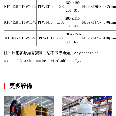
180-
≤190-
KF1315Ⅱ-1
TSW1345
PFW1315Ⅱ
≤600
14532×3268×4862(mm
280
310
280-
≤310-
KF1415Ⅱ-1
TSW1548
PFW1415Ⅱ
≤700
14759×3475×4870(mm
450
480
300-
≤350-
KE1100-1
TSW1548
PEW1100
≤930
14759×3475×5120(mm
600
650
注
：技術參數如有變動，恕不另行通知。Any change of
technical data shall not be advised additionally。
更多設備