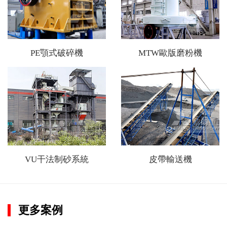
PE顎式破碎機
MTW歐版磨粉機
VU干法制砂系統
皮帶輸送機
更多案例