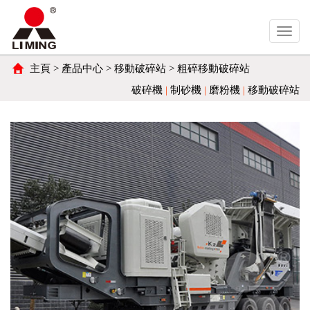
Toggl
navig
主頁
>
產品中心
>
移動破碎站
> 粗碎移動破碎站
破碎機
|
制砂機
|
磨粉機
|
移動破碎站