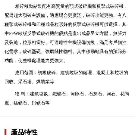
粗碎移動站裝配有高質量的顎式破碎機和反擊式破碎機，
配備超大顎破主設備，適應場合更廣泛，破碎功能更強。有八
種顎式破碎機和四種成品粒形好的反擊式破碎機可供選擇，其
中PFW歐版反擊式破碎機的優點是產出成品呈立方體，無張力
及裂縫，粒形相當好。可適應性主機設備切換，滿足客戶個性
化需求，破碎堅硬、強磨蝕性物料。其中移動站具有的預篩分
功能，使整機處理能力更強大。
應用范圍：初級破碎、建筑垃圾的處理、混凝土和垃圾的
回收、采石場、煤礦業等
物 料：建筑垃圾、鐵礦石、河卵石、石灰石、河石、花崗
巖、錳礦石、鋁礦石等
產品特性