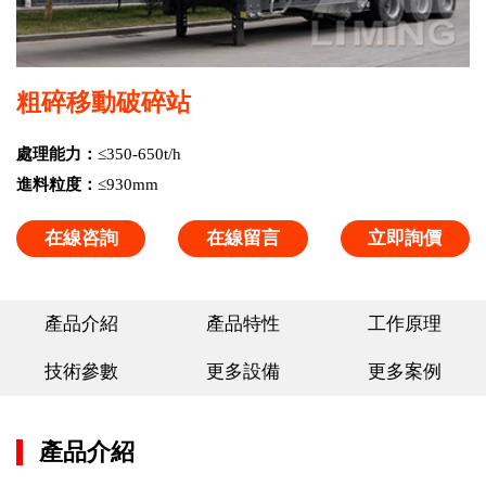
粗碎移動破碎站
處理能力：
≤350-650t/h
進料粒度：
≤930mm
在線咨詢
在線留言
立即詢價
產品介紹
產品特性
工作原理
技術參數
更多設備
更多案例
產品介紹