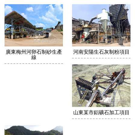
廣東梅州河卵石制砂生產
河南安陽生石灰制粉項目
線
山東某市鋁礦石加工項目