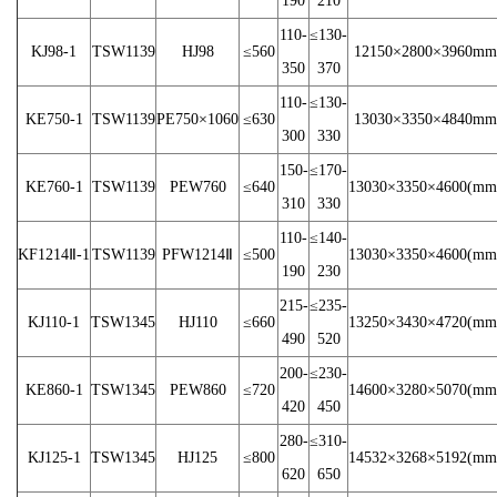
190
210
110-
≤130-
KJ98-1
TSW1139
HJ98
≤560
12150×2800×3960mm
350
370
110-
≤130-
KE750-1
TSW1139
PE750×1060
≤630
13030×3350×4840mm
300
330
150-
≤170-
KE760-1
TSW1139
PEW760
≤640
13030×3350×4600(mm
310
330
110-
≤140-
KF1214Ⅱ-1
TSW1139
PFW1214Ⅱ
≤500
13030×3350×4600(mm
190
230
215-
≤235-
KJ110-1
TSW1345
HJ110
≤660
13250×3430×4720(mm
490
520
200-
≤230-
KE860-1
TSW1345
PEW860
≤720
14600×3280×5070(mm
420
450
280-
≤310-
KJ125-1
TSW1345
HJ125
≤800
14532×3268×5192(mm
620
650