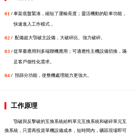
01
/
車架底盤緊湊，縮短了運輸長度；靈活機動的駐車功能，
快速進入工作模式 。
02
/
配備超大顎破主設備，大破碎比、強力破碎。
03
/
從單臺應用到多端聯機應用；可適應性主機設備切換，滿
足客戶個性化需求。
04
/
預篩分功能，使整機處理能力更強大。
工作原理
顎破與反擊破的互換系統給料單元互換系統和破碎單元互
換系統，只需再投資單機設備成本，短時間內，礦區現場即可