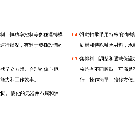
04
制、恒功率控制等多種運轉模
/
滑動軸承采用特殊的油楔
運行狀況，有利于發揮設備的
結構和特殊軸承材料，承
05
/
集排料口調整和過載保護
形狀呈立方體。合理的偏心距、
格均有不同腔型，可滿足
產能力和工作效率。
行，操作簡單，維修方便
空間。優化的元器件布局和油