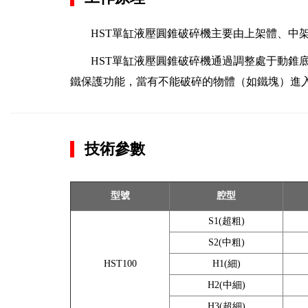
HST單缸液壓圓錐破碎機主要由上架體、中
HST單缸液壓圓錐破碎機通過調整處于動錐
鐵保護功能，當有不能破碎的物體（如鐵塊）進
技術參數
型號
腔型
S1(超粗)
S2(中粗)
HST100
H1(細)
H2(中細)
H3(超細)