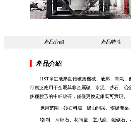
產品介紹
產品特性
產品介紹
HST單缸液壓圓錐破集機械、液壓、電氣、
可廣泛應用于金屬與非金屬礦、水泥、沙石、冶
多種腔形的中細破碎，僅僅更換定錐既可實現。
應用范圍：砂石料場、礦山開采、煤礦開采
物 料：河卵石、花崗巖、玄武巖、鐵礦石