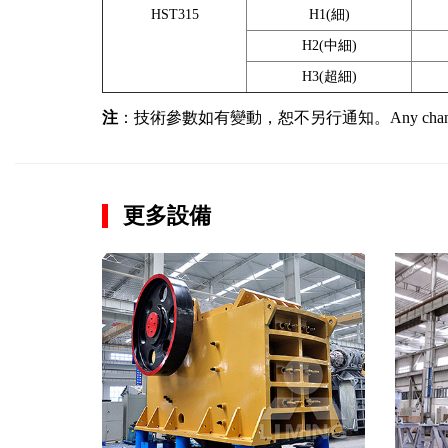
HST315
H1(細)
H2(中細)
H3(超細)
注
：技術參數如有變動，恕不另行通知。Any change of technic
更多設備