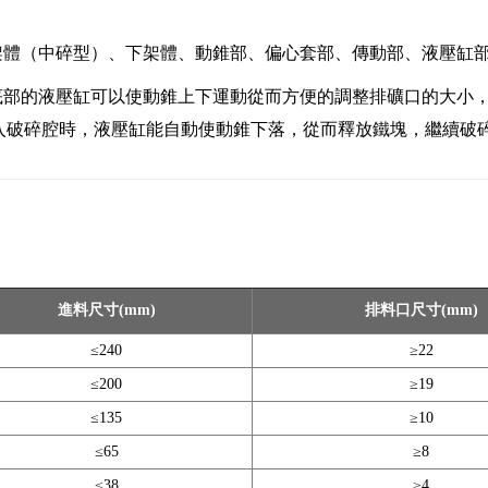
架體（中碎型）、下架體、動錐部、偏心套部、傳動部、液壓缸
底部的液壓缸可以使動錐上下運動從而方便的調整排礦口的大小
入破碎腔時，液壓缸能自動使動錐下落，從而釋放鐵塊，繼續破
進料尺寸(mm)
排料口尺寸(mm)
≤240
≥22
≤200
≥19
≤135
≥10
≤65
≥8
≤38
≥4