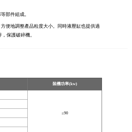
部等部件組成。
，方便地調整產品粒度大小。同時液壓缸也提供過
碎，保護破碎機。
裝機功率(kw)
≤90