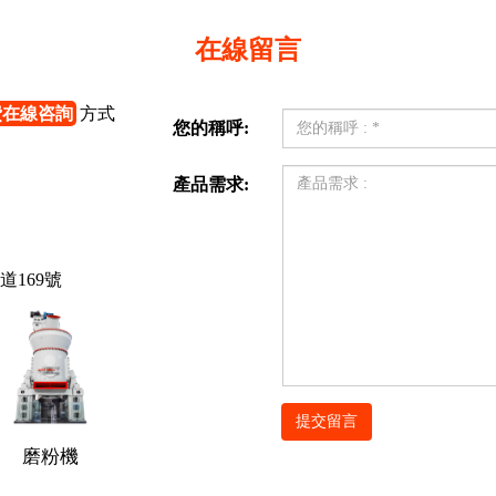
在線留言
費在線咨詢
方式
您的稱呼:
產品需求:
169號
磨粉機