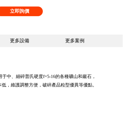
立即詢價
更多設備
更多案例
中、細碎普氏硬度f=5-16的各種礦山和巖石，
本低，維護調整方便，破碎產品粒型優異等優點。