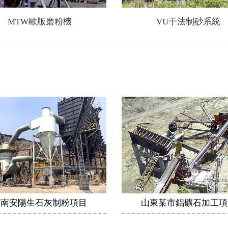
MTW歐版磨粉機
VU干法制砂系統
河南安陽生石灰制粉項目
山東某市鋁礦石加工項