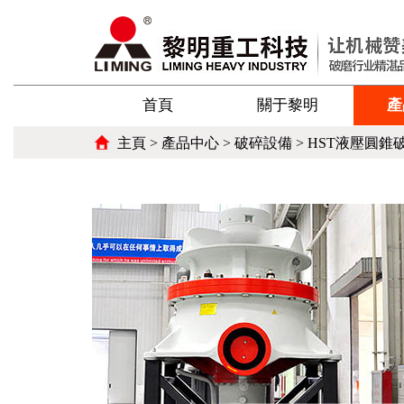
首頁
關于黎明
產
主頁
>
產品中心
>
破碎設備
> HST液壓圓錐