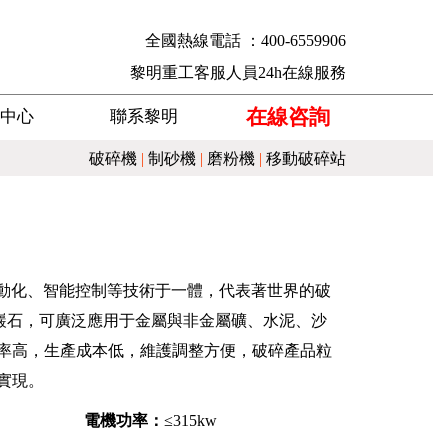
全國熱線電話 ：400-6559906
黎明重工客服人員24h在線服務
在線咨詢
中心
聯系黎明
破碎機
|
制砂機
|
磨粉機
|
移動破碎站
自動化、智能控制等技術于一體，代表著世界的破
和巖石，可廣泛應用于金屬與非金屬礦、水泥、沙
率高，生產成本低，維護調整方便，破碎產品粒
實現。
電機功率：
≤315kw