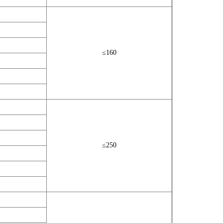
≤160
≤250