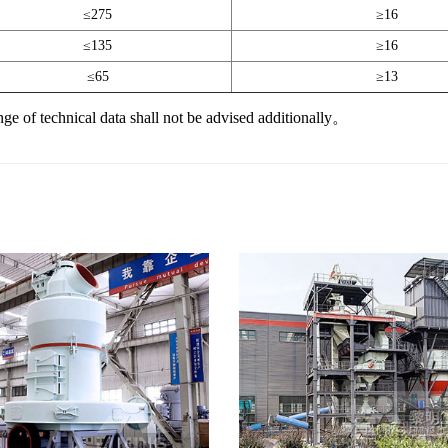
≤275
≥16
≤135
≥16
≤65
≥13
al data shall not be advised additionally。