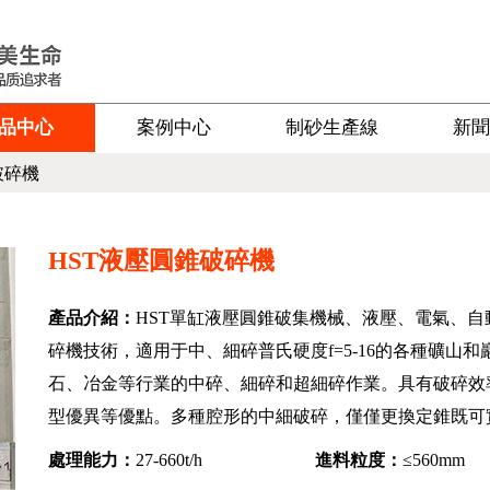
品中心
案例中心
制砂生產線
新聞
破碎機
HST液壓圓錐破碎機
產品介紹：
HST單缸液壓圓錐破集機械、液壓、電氣、
碎機技術，適用于中、細碎普氏硬度f=5-16的各種礦山
石、冶金等行業的中碎、細碎和超細碎作業。具有破碎效
型優異等優點。多種腔形的中細破碎，僅僅更換定錐既可
處理能力：
27-660t/h
進料粒度：
≤560mm