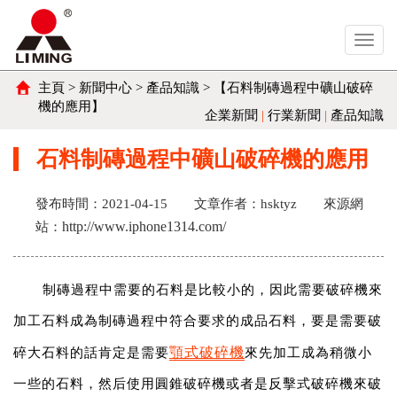
Toggl
navig
主頁
>
新聞中心
>
產品知識
> 【石料制磚過程中礦山破碎
機的應用】
企業新聞
|
行業新聞
|
產品知識
石料制磚過程中礦山破碎機的應用
發布時間：2021-04-15
文章作者：hsktyz
來源網
http://www.iphone1314.com/
站：
制磚過程中需要的石料是比較小的，因此需要破碎機來
加工石料成為制磚過程中符合要求的成品石料，要是需要破
顎式破碎機
碎大石料的話肯定是需要
來先加工成為稍微小
一些的石料，然后使用圓錐破碎機或者是反擊式破碎機來破